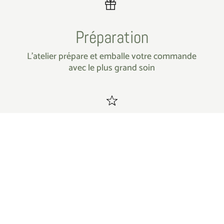
Préparation
L’atelier prépare et emballe votre commande
avec le plus grand soin
Livraison
Vous pouvez choisir le retrait en boutique ou
choisir la livraison en Point Relais ou
directement chez vous