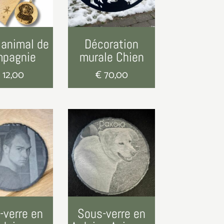
 animal de
Décoration
mpagnie
murale Chien
€
12,00
€
70,00
-verre en
Sous-verre en