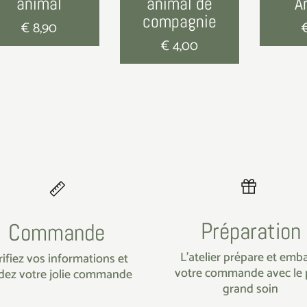
animal
animal de
A
compagnie
€
8,90
€
4,00
Préparation
Commande
L’atelier prépare et emba
rifiez vos informations et
votre commande avec le 
idez votre jolie commande
grand soin