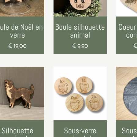
ule de Noël en
Boule silhouette
Coeur
verre
animal
co
€
19,00
€
9,90
Silhouette
Sous-verre
Sous