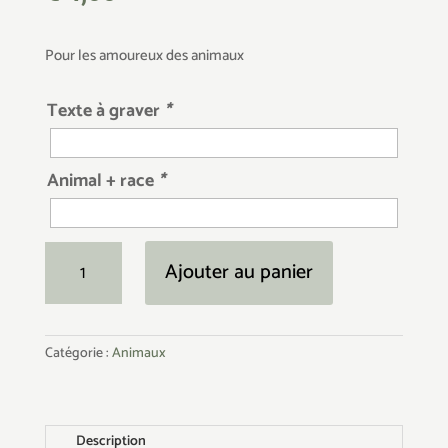
Pour les amoureux des animaux
Texte à graver
*
Animal + race
*
quantité
Ajouter au panier
de
Sous-
verre
Catégorie :
Animaux
animal
de
compagnie
Description