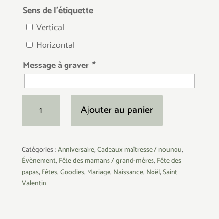
Sens de l’étiquette
Vertical
Horizontal
Message à graver
*
quantité
Ajouter au panier
de
Etiquette
cadeau
Catégories :
Anniversaire
,
Cadeaux maîtresse / nounou
,
Évènement
,
Fête des mamans / grand-mères
,
Fête des
papas
,
Fêtes
,
Goodies
,
Mariage
,
Naissance
,
Noël
,
Saint
Valentin