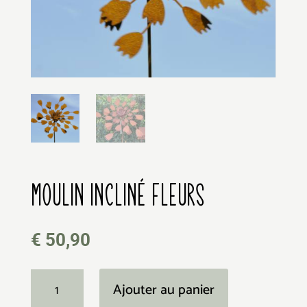
MOULIN INCLINÉ FLEURS 61
€
50,90
quantité
Ajouter au panier
de