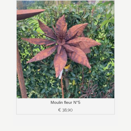
Moulin fleur N°5
€
38,90