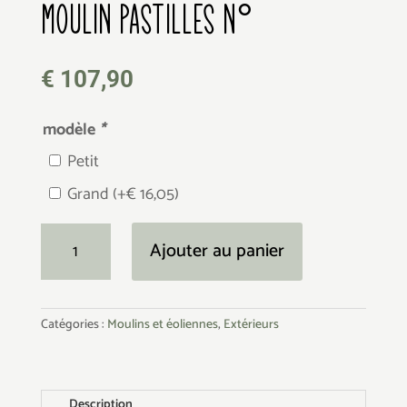
MOULIN PASTILLES N°53
€
107,90
modèle
*
Petit
Grand
(+
€
16,05
)
quantité
Ajouter au panier
de
Moulin
Pastilles
Catégories :
Moulins et éoliennes
,
Extérieurs
N°53
Description