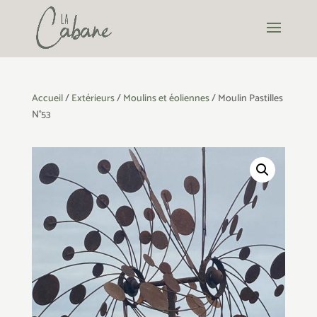
Accueil
/
Extérieurs
/
Moulins et éoliennes
/ Moulin Pastilles
N°53