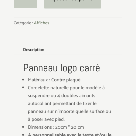
de
Panneau
logo
Catégorie :
Affiches
carré
Description
Panneau logo carré
Matériaux : Contre plaqué
Cordelette naturelle pour le modèle à
suspendre ou 4 doubles aimants
autocollant permettant de fixer le
panneau sur n'importe quelle surface ou
à poser avec pied.
Dimensions : 20cm * 20 cm
A personnalisable avec le texte et/ou le