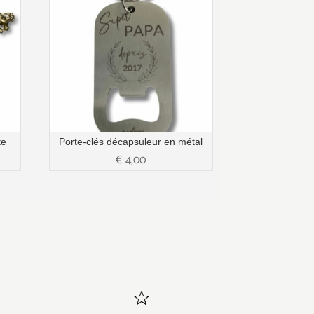
te
Porte-clés décapsuleur en métal
€
4,00