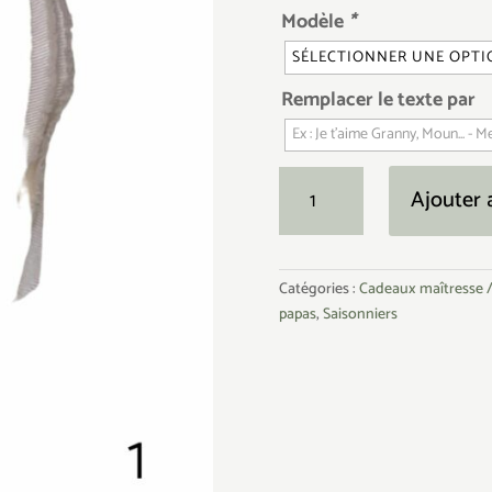
Modèle
*
Remplacer le texte par
quantité
Ajouter 
de
Marque
page
Catégories :
Cadeaux maîtresse 
papas
,
Saisonniers