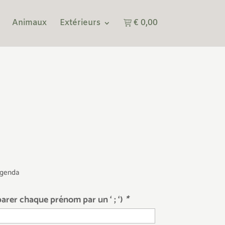
€ 0,00
Animaux
Extérieurs
 agenda
rer chaque prénom par un ‘ ; ‘)
*