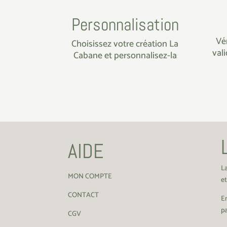
Personnalisation
Vé
Choisissez votre création La
val
Cabane et personnalisez-la
AIDE
L
MON COMPTE
et
CONTACT
En
pa
CGV