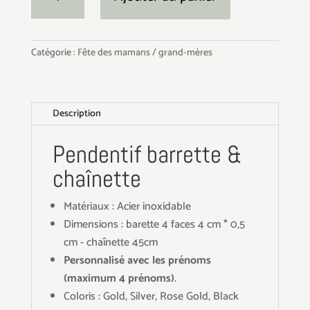
de
Pendentif
barrette
Catégorie :
Fête des mamans / grand-mères
et
chaînette
Description
Pendentif barrette &
chaînette
Matériaux : Acier inoxidable
Dimensions : barette 4 faces 4 cm * 0,5
cm - chaînette 45cm
Personnalisé avec les prénoms
(maximum 4 prénoms)
.
Coloris : Gold, Silver, Rose Gold, Black