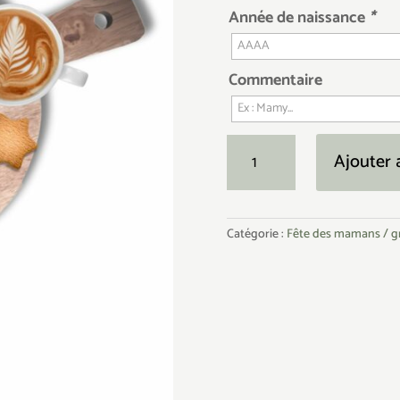
Année de naissance
*
Commentaire
quantité
Ajouter 
de
Planche
en
Catégorie :
Fête des mamans / 
bois
avec
manche