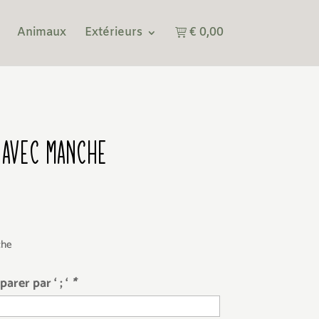
€ 0,00
Animaux
Extérieurs
 AVEC MANCHE
che
rer par ‘ ; ‘
*